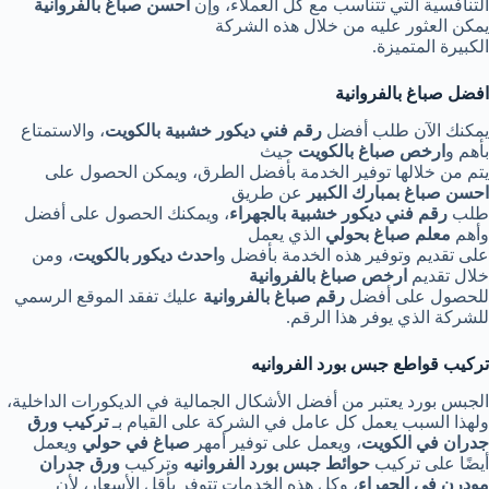
التنافسية التي تتناسب مع كل العملاء، وإن
احسن صباغ بالفروانية
يمكن العثور عليه من خلال هذه الشركة
الكبيرة المتميزة.
افضل صباغ بالفروانية
يمكنك الآن طلب أفضل
رقم فني ديكور خشبية بالكويت
، والاستمتاع
بأهم و
ارخص صباغ بالكويت
حيث
يتم من خلالها توفير الخدمة بأفضل الطرق، ويمكن الحصول على
احسن صباغ بمبارك الكبير
عن طريق
طلب
رقم فني ديكور خشبية بالجهراء
، ويمكنك الحصول على أفضل
وأهم
معلم صباغ بحولي
الذي يعمل
على تقديم وتوفير هذه الخدمة بأفضل و
احدث ديكور بالكويت
، ومن
خلال تقديم
ارخص صباغ بالفروانية
للحصول على أفضل
رقم صباغ بالفروانية
عليك تفقد الموقع الرسمي
للشركة الذي يوفر هذا الرقم.
تركيب قواطع جبس بورد الفروانيه
الجبس بورد يعتبر من أفضل الأشكال الجمالية في الديكورات الداخلية،
ولهذا السبب يعمل كل عامل في الشركة على القيام بـ
تركيب ورق
جدران في الكويت
، ويعمل على توفير أمهر
صباغ في حولي
ويعمل
أيضًا على تركيب
حوائط جبس بورد الفروانيه
وتركيب
ورق جدران
مودرن في الجهراء
، وكل هذه الخدمات تتوفر بأقل الأسعار، لأن