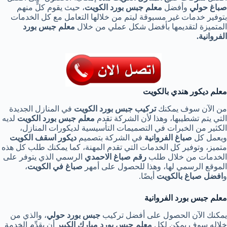
صباغ حولي
وأفضل
معلم جبس بورد الكويت
، حيث يقوم كلٍّ منهم
بتوفير خدمات غير مسبوقة ليتم من خلالها التعامل مع كل الخدمات
المتميزة لتقديمها بأفضل شكل عملي من خلال
معلم جبس بورد
الفروانية.
معلم ديكور هندي بالكويت
من الآن سوف يمكنك
تركيب جبس بورد الكويت
في المنازل الجديدة
التي يتم تشطيبها، وهذا لأن الشركة تقدم
معلم جبس بورد الكويت
لديه
الكثير من الخبرات في التصميمات التأسيسية لديكورات المنازل،
ويعمل كل
صباغ الفروانية
في الشركة بتصميم
ديكور اسقف الكويت
متميز، وتوفير كل الخدمات التي تقدم المهنة، كما يمكنك طلب كل هذه
الخدمات من خلال طلب
رقم صباغ الاحمدي
الرسمي الذي يتوفر على
الموقع الرسمي لها، وهذا للحصول على أمهر
صباغ في الكويت
،
و
افضل صباغ بالكويت
أيضًا.
معلم جبس بورد الفروانية
يمكنك الآن الحصول على أفضل تركيب
جبس بورد حولي
، والذي من
خلاله سوف يمكن لكل
معلم جبس بورد مبارك الكبير
أن يقدِّم الخدمة