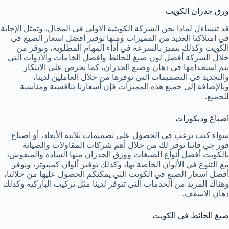
ورق جدران الكويت
قد تتساءل لماذا نحن الشركة الكويتية الاولى في المجال، وتمثل الإجابة
في امتلاكنا العديد من المميزات ومنها توفير أفضل اسعار الصبغ في
الكويت وكذلك نتميز بالسرعة في أداء المهام المطلوبة، ونوفر من
خلال الشركة أفضل لون صبغ للحائط وافضل الخامات والأدوات التي
يتم استخدامها في دهان وصبغ الجدران، كما نحرص على الابتكار
والتجديد في التصميمات التي نوفرها من خلال العاملين لدينا،
وبالإضافة إلى جميع هذه المميزات فإن أسعارنا تنافسية ومناسبة
للجميع.
اصباغ وديكورات
سواء كنت ترغب في الحصول على تصميمات ثلاثية الأبعاد، أو اصباغ
فور جي فإننا نوفر لك من خلال أهم شركات المقاولات والصيانة
بالكويت أفضل أنواع الصبغات وورق الجدران منها السادة والمنقوش،
مع التنوع في الألوان الخاصة بها، وكذلك توفير ألوان كمبيوتر، ونوفر
أفضل اسعار الصبغ في الكويت التي يمكنكم الحصول عليها من خلالنا،
وهناك المزيد من الخدمات التي تتوفر لدينا مثل تركيب الباركيه وكذلك
دهان الأسقف.
صبغ الحائط في الكويت