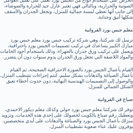
الحرص على استخدام أنواع من الجبس بورد تعمل على تقليل العوامل
الصوتية والحرارية، وبالتالي فهي تعتبر عازل جيد للحرارة والضوضاء،
إلى جانب أنها تعطي لمسة جمالية للمنزل، وتجعل الجدران والأسقف
شكلها أنيق وجذابة.
معلم جبس بورد الفروانية
ترسل لك شركتنا، وهي شركة تركيب جبس بورد معلم جبس بورد
مبارك الكبير يساعدك في تركيب تصميمات الجبس بورد باحترافية،
ويعمل على تركيب ورق جدران بالجهراء، وذلك باستخدام أجود الخامات
والمواد اللاصقة التي تجعل ورق الجدران يدوم سنوات دون أن يتضرر.
القيام بأعمال الجبس بورد بالصورة الاحترافية الصحيحة، ثم القيام
بأعمال الصباغة والدهانات بشكل سليم، لتتم إجراءات تشطيب المنزل،
والوصول إلى التصميمات الهندسية النهائية، دون حدوث أخطاء تعيق
الشكل الجمالي للمنزل.
صباغ في الفروانية
توفر لك شركتنا معلم جبس بورد حولي وكذلك معلم ديكور الاحمدي،
وتعطيك رقم صباغ بالكويت لحصولك على إحدى هذه الخدمات، وتزويد
منزلك بأعمال الجبس بورد والصباغة والدهانات على أيدي متخصصين،
يوفرون عليك عناء صعوبة تشطيبات المنزل.