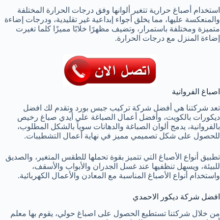
استخدام أصباغ حرارية تتغير ألوانها وفق درجات الحرارة المختلفة
والمنعكسة عليها، مما يخلق أجواء إبداعية غير تقليدية، ودرجات إضاءة
متميزة ومختلفة باستمرار، وتضيف مظهرًا خلابًا مميزًا كلما تغيرت
إضاءة المنزل مع درجات الحرارة.
اصباغ الفروانية
تعد شركتنا هي أفضل شركة تركيب جبس بورد وتقدم لك افضل
ديكورات بالكويت، وأفضل أعمال الصباغة على أيدي صباغ رخيص
بالفروانية، يدمج ألوان الصباغة والدهانات سوياً بالشكل المطلوب،
للحصول على شكل تصميمي مميز في نهاية أعمال التشطيبات.
تطبيق أنواع الأصباغ التي تتميز بقوة تحملها للطقس المتغير، والصديق
للبيئة، ويسهل تنظفيها عند غسل الجدران والأبواب والأسقف،
واستخدام أنواع الأصباغ المناسبة مع المعادن والأعمال الكهربائية.
افضل شركة ديكور الاحمدي
من خلال شركتنا تستطيع الحصول على اصباغ حولي، يقوم بها معلم