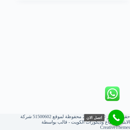
حقوق النشر © لعام 2026 محفوظة لموقع 51500602 شركة
اتصل الان
الابتكار أصباغ وديكورات الكويت - قالب بواسطة
CreativeThemes