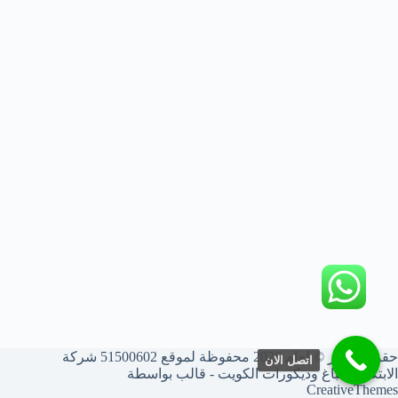
حقوق النشر © لعام 2026 محفوظة لموقع 51500602 شركة
اتصل الان
الابتكار أصباغ وديكورات الكويت - قالب بواسطة
CreativeThemes