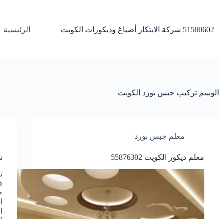
لتجاوز
لى
لمحتوى
51500602 شركة الابتكار أصباغ وديكورات الكويت
الرئيسية
الوسم
تركيب جبس بورد الكويت
معلم جبس بورد
معلم ديكور الكويت 55876302
ت
ت
ق
ج
ا
ا