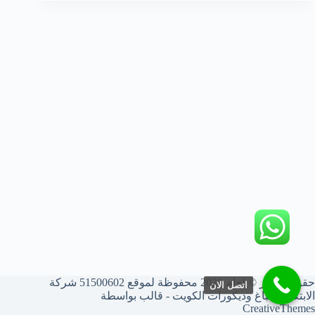
حقوق النشر © لعام 2026 محفوظة لموقع 51500602 شركة
اتصل الان
الابتكار أصباغ وديكورات الكويت - قالب بواسطة
CreativeThemes