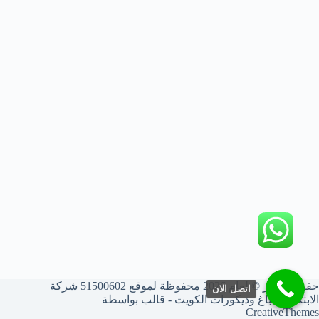
حقوق النشر © لعام 2026 محفوظة لموقع 51500602 شركة
اتصل الان
الابتكار أصباغ وديكورات الكويت - قالب بواسطة
CreativeThemes